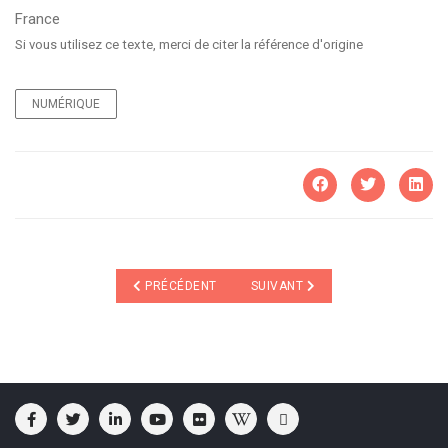
France
Si vous utilisez ce texte, merci de citer la référence d'origine
NUMÉRIQUE
ARTICLE PRÉCÉDENT : INVENTONS UNE CYBERDÉMO
ARTICLE SUIVANT : EST-CE QUE 
PRÉCÉDENT
SUIVANT