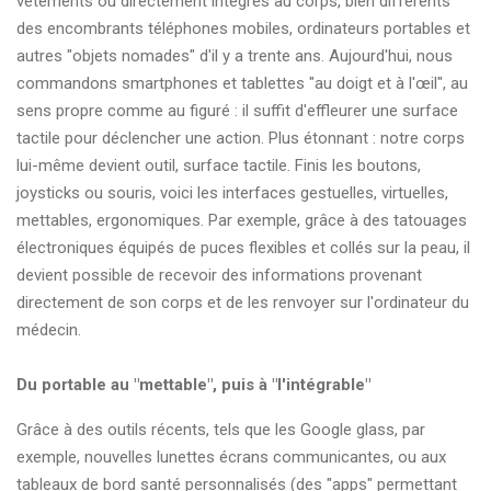
vêtements ou directement intégrés au corps, bien différents
des encombrants téléphones mobiles, ordinateurs portables et
autres "objets nomades" d'il y a trente ans. Aujourd'hui, nous
commandons smartphones et tablettes "au doigt et à l'œil", au
sens propre comme au figuré : il suffit d'effleurer une surface
tactile pour déclencher une action. Plus étonnant : notre corps
lui-même devient outil, surface tactile. Finis les boutons,
joysticks ou souris, voici les interfaces gestuelles, virtuelles,
mettables, ergonomiques. Par exemple, grâce à des tatouages
électroniques équipés de puces flexibles et collés sur la peau, il
devient possible de recevoir des informations provenant
directement de son corps et de les renvoyer sur l'ordinateur du
médecin.
Du portable au "mettable", puis à "l'intégrable"
Grâce à des outils récents, tels que les Google glass, par
exemple, nouvelles lunettes écrans communicantes, ou aux
tableaux de bord santé personnalisés (des "apps" permettant