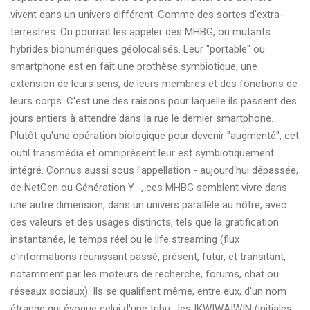
vivent dans un univers différent. Comme des sortes d'extra-
terrestres. On pourrait les appeler des MHBG, ou mutants
hybrides bionumériques géolocalisés. Leur "portable" ou
smartphone est en fait une prothèse symbiotique, une
extension de leurs sens, de leurs membres et des fonctions de
leurs corps. C'est une des raisons pour laquelle ils passent des
jours entiers à attendre dans la rue le dernier smartphone.
Plutôt qu'une opération biologique pour devenir "augmenté", cet
outil transmédia et omniprésent leur est symbiotiquement
intégré. Connus aussi sous l'appellation - aujourd'hui dépassée,
de NetGen ou Génération Y -, ces MHBG semblent vivre dans
une autre dimension, dans un univers parallèle au nôtre, avec
des valeurs et des usages distincts, tels que la gratification
instantanée, le temps réel ou le life streaming (flux
d'informations réunissant passé, présent, futur, et transitant,
notamment par les moteurs de recherche, forums, chat ou
réseaux sociaux). Ils se qualifient même, entre eux, d'un nom
étrange qui évoque celui d'une tribu : les IKWIWAIWIN (initiales