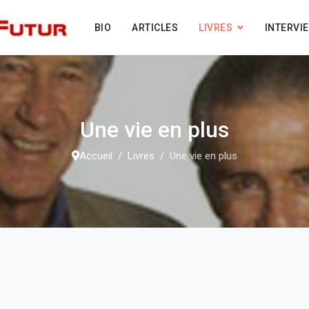
BIO
ARTICLES
LIVRES
INTERVI
Une vie en plus
Accueil
Livres
Une vie en plus