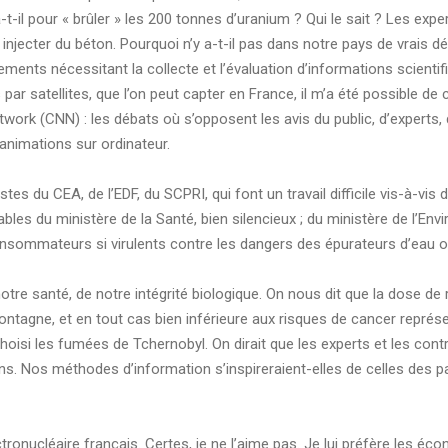
t-il pour « brûler » les 200 tonnes d’uranium ? Qui le sait ? Les exp
y injecter du béton. Pourquoi n’y a-t-il pas dans notre pays de vrais d
ents nécessitant la collecte et l’évaluation d’informations scientif
 par satellites, que l’on peut capter en France, il m’a été possible d
rk (CNN) : les débats où s’opposent les avis du public, d’experts, d’
 animations sur ordinateur.
tes du CEA, de l’EDF, du SCPRI, qui font un travail difficile vis-à-vi
ables du ministère de la Santé, bien silencieux ; du ministère de l’En
nsommateurs si virulents contre les dangers des épurateurs d’eau ou
otre santé, de notre intégrité biologique. On nous dit que la dose de r
tagne, et en tout cas bien inférieure aux risques de cancer représen
hoisi les fumées de Tchernobyl. On dirait que les experts et les contrôl
s. Nos méthodes d’information s’inspireraient-elles de celles des pays 
tronucléaire français. Certes, je ne l’aime pas. Je lui préfère les é