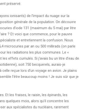
ment préservé.
 rayons ionisants) de l’impact du nuage sur la
l’exposition générale de la population. On découvre
nocuries d’iode 131 (maximum du 5 mai) par litre
u faire ? Et voici que commence, pour le pauvre
spécialiste et entretiennent la confusion. Nous
5,4 microcuries par an ou 500 millirads (on parle
d pour les radiations les plus communes. Le «
les effets cumulés. Si j’avais bu un litre d’eau de
uotidienne), soit 750 becquerels, aurais-je
celle reçue lors d’un voyage en avion. Je plains
l semble l’être beaucoup moins ! Je suis sûr que je
Et les fraises, le raisin, les épinards, les
ns quelques mois, alors qu’il concentre les
oser aux spécialistes du nucléaire, rarement