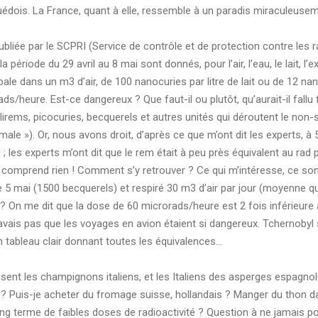
uédois. La France, quant à elle, ressemble à un paradis miraculeuse
e publiée par le SCPRI (Service de contrôle et de protection contre les
a période du 29 avril au 8 mai sont donnés, pour l’air, l’eau, le lait, 
ale dans un m3 d’air, de 100 nanocuries par litre de lait ou de 12 na
rads/heure. Est-ce dangereux ? Que faut-il ou plutôt, qu’aurait-il fall
lirems, picocuries, becquerels et autres unités qui déroutent le non-
ale »). Or, nous avons droit, d’après ce que m’ont dit les experts, à 
) ; les experts m’ont dit que le rem était à peu près équivalent au ra
’y comprend rien ! Comment s’y retrouver ? Ce qui m’intéresse, ce sont 
 le 5 mai (1500 becquerels) et respiré 30 m3 d’air par jour (moyenne q
On me dit que la dose de 60 microrads/heure est 2 fois inférieure à 
e savais pas que les voyages en avion étaient si dangereux. Tchernoby
n tableau clair donnant toutes les équivalences...
t les champignons italiens, et les Italiens des asperges espagnoles. 
 Puis-je acheter du fromage suisse, hollandais ? Manger du thon da
long terme de faibles doses de radioactivité ? Question à ne jamais p