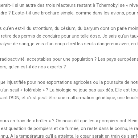
ait-il si un autre des trois réacteurs restant à Tchernobyl se « réveill
ndre ? Existe-t-il une brochure simple, comme dans les avions, pour 
s qu’en est-il du strontium, du césium, du baryum dont on parle moi
n retire des permis de conduire pour une telle dose. Je sais qu’un t
alyse de sang, je vois d’un coup d’œil les seuils dangereux avec, en 
adioactivité, acceptables pour une population ? Les pays européens 
lors, qu’en est-il de nos experts ?
 injustifiée pour nos exportations agricoles ou la poursuite de not
e qu’un seuil « tolérable » ? La biologie ne joue pas aux dés. Elle es
rsant l’ADN, et c’est peut-être une malformation génétique, une leucé
urs en train de « brûler » ? On nous dit que les « pompiers ont éteint
’il est question de pompiers et de fumée, on reste dans le connu, le 
nconnu. A la température qu’il a atteinte, le cœur serait en train de s’