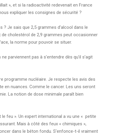
ait », et si la radioactivité redevenait en France
nous expliquer les consignes de sécurité ?
ns ? Je sais que 2,5 grammes d’alcool dans le
aux de cholestérol de 2,9 grammes peut occasionner
face, la norme pour pouvoir se situer.
ne parviennent pas à s’entendre dès qu’il s’agit
re programme nucléaire. Je respecte les avis des
t toute en nuances. Comme le cancer. Les uns seront
mie. La notion de dose minimale paraît bien
 le feu ». Un expert international a vu une « petite
rassurant. Mais à côté des feux « chimiques »,
enfoncer dans le béton fondu. S’enfonce-t-il vraiment