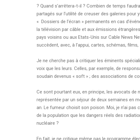
? Quand s’arrêtera-t-il ? Combien de temps faudra-
partagés sur l’utilité de creuser des galeries pour 
« Dossiers de l’écran » permanents en cas d’événem
la télévision par câble et aux émissions étrangères
pays voisins ou aux Etats-Unis sur Cable News Netwo
succèdent, avec, à l’appui, cartes, schémas, films,
Je ne cherche pas à critiquer les éminents spécialis
voix que les leurs. Celles, par exemple, de respons
soudain devenus « soft » ; des associations de co
Ce sont pourtant eux, en principe, les avocats de n
représentée par un séjour de deux semaines en mon
an. Le fumeur choisit son poison. Moi, je n’ai pas c
de la population que les dangers réels des radiation
nucléaire ?
En fait, je ne critique même pas le programme élec