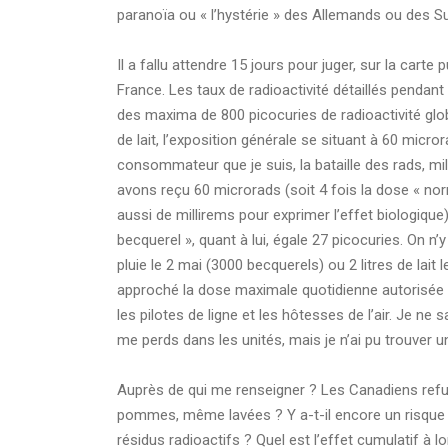
paranoïa ou « l’hystérie » des Allemands ou des S
Il a fallu attendre 15 jours pour juger, sur la cart
France. Les taux de radioactivité détaillés pendant l
des maxima de 800 picocuries de radioactivité glob
de lait, l’exposition générale se situant à 60 micro
consommateur que je suis, la bataille des rads, mil
avons reçu 60 microrads (soit 4 fois la dose « norm
aussi de millirems pour exprimer l’effet biologique
becquerel », quant à lui, égale 27 picocuries. On n
pluie le 2 mai (3000 becquerels) ou 2 litres de lait
approché la dose maximale quotidienne autorisée ? 
les pilotes de ligne et les hôtesses de l’air. Je n
me perds dans les unités, mais je n’ai pu trouver u
Auprès de qui me renseigner ? Les Canadiens refusen
pommes, même lavées ? Y a-t-il encore un risque ?
résidus radioactifs ? Quel est l’effet cumulatif à 