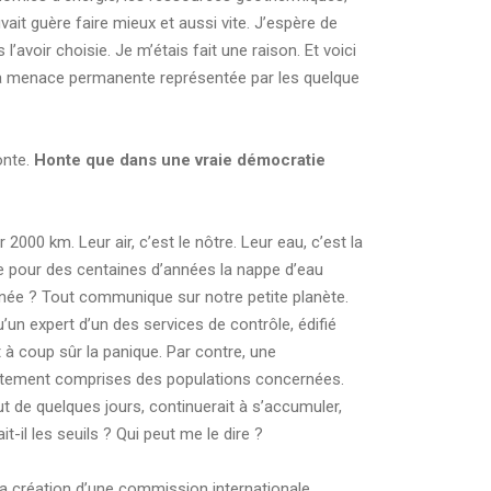
it guère faire mieux et aussi vite. J’espère de
l’avoir choisie. Je m’étais fait une raison. Et voici
de la menace permanente représentée par les quelque
onte.
Honte que dans une vraie démocratie
000 km. Leur air, c’est le nôtre. Leur eau, c’est la
mine pour des centaines d’années la nappe d’eau
rranée ? Tout communique sur notre petite planète.
un expert d’un des services de contrôle, édifié
t à coup sûr la panique. Par contre, une
faitement comprises des populations concernées.
ut de quelques jours, continuerait à s’accumuler,
t-il les seuils ? Qui peut me le dire ?
la création d’une commission internationale