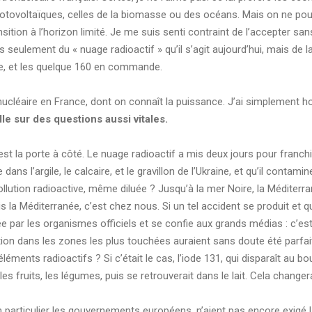
otovoltaïques, celles de la biomasse ou des océans. Mais on ne pouva
tion à l’horizon limité. Je me suis senti contraint de l’accepter sans 
lus seulement du « nuage radioactif » qu’il s’agit aujourd’hui, mais 
de, et les quelque 160 en commande.
onucléaire en France, dont on connaît la puissance. J’ai simplement h
lle sur des questions aussi vitales.
la porte à côté. Le nuage radioactif a mis deux jours pour franchir 2
ns l’argile, le calcaire, et le gravillon de l’Ukraine, et qu’il conta
a pollution radioactive, même diluée ? Jusqu’à la mer Noire, la Médite
a Méditerranée, c’est chez nous. Si un tel accident se produit et qu’
ée par les organismes officiels et se confie aux grands médias : c’es
ution dans les zones les plus touchées auraient sans doute été par
ments radioactifs ? Si c’était le cas, l’iode 131, qui disparaît au bo
s fruits, les légumes, puis se retrouverait dans le lait. Cela changerai
n particulier les gouvernements européens, n’aient pas encore exigé 