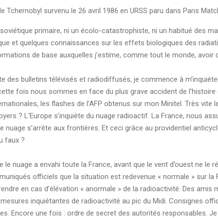
 de Tchernobyl survenu le 26 avril 1986 en URSS paru dans Paris Matc
ti-soviétique primaire, ni un écolo-catastrophiste, ni un habitué des m
ue et quelques connaissances sur les effets biologiques des radiatio
nformations de base auxquelles j’estime, comme tout le monde, avoir d
oute des bulletins télévisés et radiodiffusés, je commence à m’inquiéte
e cette fois nous sommes en face du plus grave accident de l’histoire
ernationales, les flashes de l’AFP obtenus sur mon Minitel. Très vite
 foyers ? L’Europe s’inquiète du nuage radioactif. La France, nous ass
 le nuage s’arrête aux frontières. Et ceci grâce au providentiel anticy
ou faux ?
ue le nuage a envahi toute la France, avant que le vent d’ouest ne le ré
iqués officiels que la situation est redevenue « normale » sur la Fra
endre en cas d’élévation « anormale » de la radioactivité. Des amis
 mesures inquiétantes de radioactivité au pic du Midi. Consignes officie
. Encore une fois : ordre de secret des autorités responsables. Je 