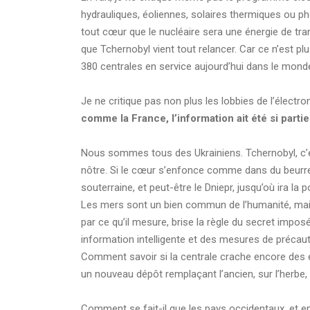
hydrauliques, éoliennes, solaires thermiques ou ph
tout cœur que le nucléaire sera une énergie de transi
que Tchernobyl vient tout relancer. Car ce n’est p
380 centrales en service aujourd’hui dans le mon
Je ne critique pas non plus les lobbies de l’électr
comme la France, l’information ait été si partie
Nous sommes tous des Ukrainiens. Tchernobyl, c’est 
nôtre. Si le cœur s’enfonce comme dans du beurre da
souterraine, et peut-être le Dniepr, jusqu’où ira l
Les mers sont un bien commun de l’humanité, mais l
par ce qu’il mesure, brise la règle du secret impos
information intelligente et des mesures de préca
Comment savoir si la centrale crache encore des élé
un nouveau dépôt remplaçant l’ancien, sur l’herbe, le
Comment se fait-il que les pays occidentaux, et e