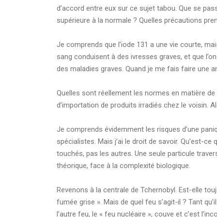
d’accord entre eux sur ce sujet tabou. Que se passer
supérieure à la normale ? Quelles précautions pre
Je comprends que l’iode 131 a une vie courte, mai
sang conduisent à des ivresses graves, et que l’o
des maladies graves. Quand je me fais faire une an
Quelles sont réellement les normes en matière de r
d’importation de produits irradiés chez le voisin. A
Je comprends évidemment les risques d’une panique
spécialistes. Mais j’ai le droit de savoir. Qu’est-c
touchés, pas les autres. Une seule particule trave
théorique, face à la complexité biologique.
Revenons à la centrale de Tchernobyl. Est-elle toujo
fumée grise ». Mais de quel feu s’agit-il ? Tant qu
l’autre feu, le « feu nucléaire », couve et c’est l’i