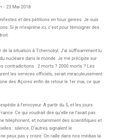
h - 23 Mai 2018
anifestes et des pétitions en tous genres. Je suis
ns. Si je m’exprime ici, c’est pour témoigner des
roit.
r de la situation à Tchernobyl. J’ai suffisamment lu
 du nucléaire dans le monde. Je me précipite sur
 les contradictions : 2 morts ? 2000 morts ? Les
urent les services officiels, serait miraculeusement
clone des Açores enfin de retour le 1er mai, ce que
expédie à l’envoyeur. A partir du 5, et les jours
nce. Ce qui voudrait dire qu’elle ne l’avait pas
 me téléphonent, et notamment des scientifiques et
lles : silence. D’autres signalent le
ne peux pas y croire. On raille dans nos médias la