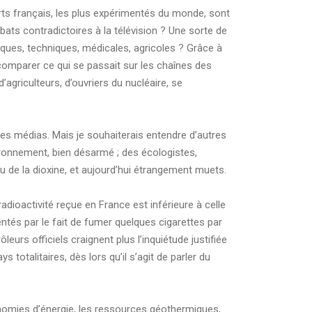
erts français, les plus expérimentés du monde, sont
ébats contradictoires à la télévision ? Une sorte de
iques, techniques, médicales, agricoles ? Grâce à
e comparer ce qui se passait sur les chaînes des
agriculteurs, d’ouvriers du nucléaire, se
s des médias. Mais je souhaiterais entendre d’autres
vironnement, bien désarmé ; des écologistes,
 de la dioxine, et aujourd’hui étrangement muets.
adioactivité reçue en France est inférieure à celle
tés par le fait de fumer quelques cigarettes par
eurs officiels craignent plus l’inquiétude justifiée
totalitaires, dès lors qu’il s’agit de parler du
conomies d’énergie, les ressources géothermiques,