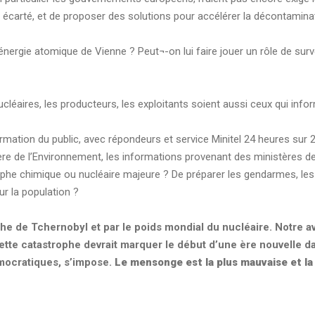
st écarté, et de proposer des solutions pour accélérer la décontamina
l’énergie atomique de Vienne ? Peut¬-on lui faire jouer un rôle de surv
cléaires, les producteurs, les exploitants soient aussi ceux qui infor
ormation du public, avec répondeurs et service Minitel 24 heures sur
e de l’Environnement, les informations provenant des ministères de la 
ophe chimique ou nucléaire majeure ? De préparer les gendarmes, l
r la population ?
 de Tchernobyl et par le poids mondial du nucléaire. Notre av
Cette catastrophe devrait marquer le début d’une ère nouvelle d
mocratiques, s’impose.
Le mensonge est la plus mauvaise et la