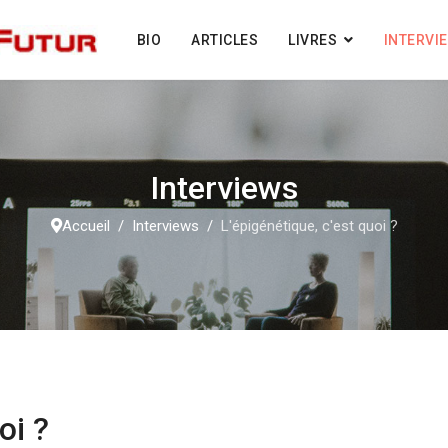
BIO
ARTICLES
LIVRES
INTERVI
Interviews
Accueil
Interviews
L'épigénétique, c'est quoi ?
oi ?