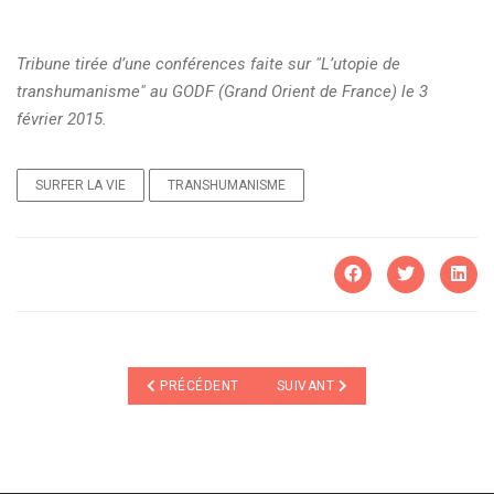
Tribune tirée d’une conférences faite sur "L’utopie de
transhumanisme" au GODF (Grand Orient de France) le 3
février 2015.
SURFER LA VIE
TRANSHUMANISME
ARTICLE PRÉCÉDENT : TCHERNOBYL, AVRIL 1986 : C'
ARTICLE SUIVANT : L'ÉMISSION
PRÉCÉDENT
SUIVANT