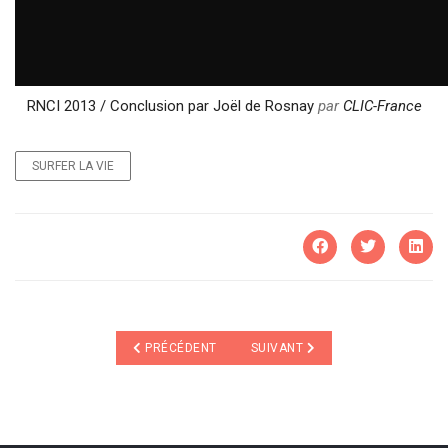
RNCI 2013 / Conclusion par Joël de Rosnay
par
CLIC-France
SURFER LA VIE
ARTICLE PRÉCÉDENT : A DÉCOUVRIR : "LA SYMPHON
ARTICLE SUIVANT : OPTIMISATIO
PRÉCÉDENT
SUIVANT