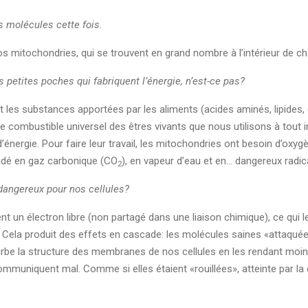
s molécules cette fois.
s mitochondries, qui se trouvent en grand nombre à l’intérieur de ch
 petites poches qui fabriquent l’énergie, n’est-ce pas?
 les substances apportées par les aliments (acides aminés, lipides, 
 le combustible universel des êtres vivants que nous utilisons à tout 
ergie. Pour faire leur travail, les mitochondries ont besoin d’oxygè
radé en gaz carbonique (CO
), en vapeur d’eau et en… dangereux radica
2
 dangereux pour nos cellules?
ent un électron libre (non partagé dans une liaison chimique), ce qui 
 Cela produit des effets en cascade: les molécules saines «attaquées
rturbe la structure des membranes de nos cellules en les rendant m
ommuniquent mal. Comme si elles étaient «rouillées», atteinte par la