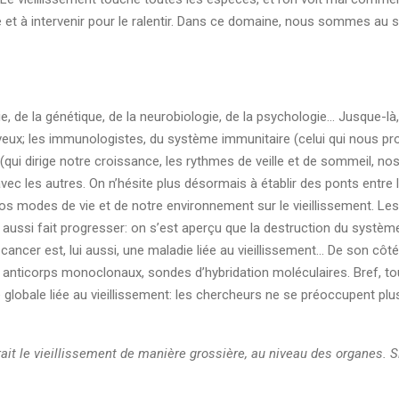
 intervenir pour le ralentir. Dans ce domaine, nous sommes au s
e, de la génétique, de la neurobiologie, de la psychologie… Jusque-là
eux; les immunologistes, du système immunitaire (celui qui nous prot
ui dirige notre croissance, les rythmes de veille et de sommeil, nos 
vec les autres. On n’hésite plus désormais à établir des ponts entre l’
 nos modes de vie et de notre environnement sur le vieillissement. Le
 aussi fait progresser: on s’est aperçu que la destruction du système
ancer est, lui aussi, une maladie liée au vieillissement… De son côté
anticorps monoclonaux, sondes d’hybridation moléculaires. Bref, tout
globale liée au vieillissement: les chercheurs ne se préoccupent pl
rait le vieillissement de manière grossière, au niveau des organes. S