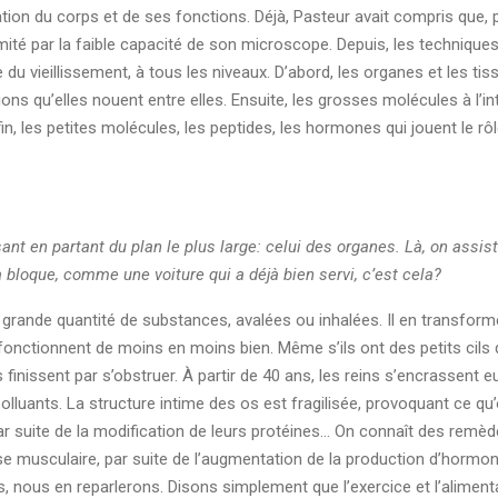
ion du corps et de ses fonctions. Déjà, Pasteur avait compris que, pou
limité par la faible capacité de son microscope. Depuis, les technique
u vieillissement, à tous les niveaux. D’abord, les organes et les tiss
tions qu’elles nouent entre elles. Ensuite, les grosses molécules à l’int
in, les petites molécules, les peptides, les hormones qui jouent le 
sant en partant du plan le plus large: celui des organes. Là, on a
a bloque, comme une voiture qui a déjà bien servi, c’est cela?
 grande quantité de substances, avalées ou inhalées. Il en transforme
ctionnent de moins en moins bien. Même s’ils ont des petits cils q
finissent par s’obstruer. À partir de 40 ans, les reins s’encrassent e
polluants. La structure intime des os est fragilisée, provoquant ce qu
par suite de la modification de leurs protéines… On connaît des rem
se musculaire, par suite de l’augmentation de la production d’hormon
 nous en reparlerons. Disons simplement que l’exercice et l’alimentat