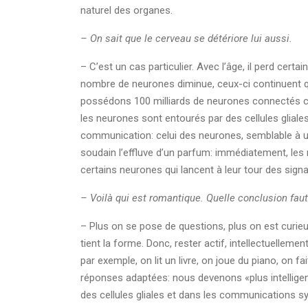
naturel des organes.
– On sait que le cerveau se détériore lui aussi.
– C’est un cas particulier. Avec l’âge, il perd cert
nombre de neurones diminue, ceux-ci continuent q
possédons 100 milliards de neurones connectés ch
les neurones sont entourés par des cellules gliales
communication: celui des neurones, semblable à un 
soudain l’effluve d’un parfum: immédiatement, les 
certains neurones qui lancent à leur tour des si
– Voilà qui est romantique. Quelle conclusion faut-i
– Plus on se pose de questions, plus on est curieux,
tient la forme. Donc, rester actif, intellectuelle
par exemple, on lit un livre, on joue du piano, on f
réponses adaptées: nous devenons «plus intellige
des cellules gliales et dans les communications s