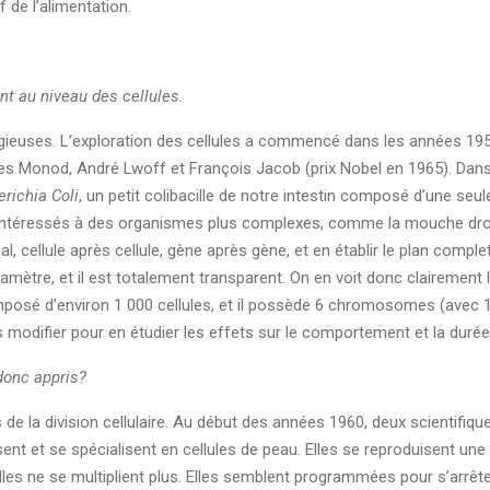
 de l’alimentation.
t au niveau des cellules.
ieuses. L’exploration des cellules a commencé dans les années 195
s Monod, André Lwoff et François Jacob (prix Nobel en 1965). Dans le
richia Coli
, un petit colibacille de notre intestin composé d’une seule
 intéressés à des organismes plus complexes, comme la mouche droso
, cellule après cellule, gène après gène, et en établir le plan compl
tre, et il est totalement transparent. On en voit donc clairement 
 composé d’environ 1 000 cellules, et il possède 6 chromosomes (ave
s modifier pour en étudier les effets sur le comportement et la durée 
donc appris?
 de la division cellulaire. Au début des années 1960, deux scientifiq
ent et se spécialisent en cellules de peau. Elles se reproduisent une 
lles ne se multiplient plus. Elles semblent programmées pour s’arrêt