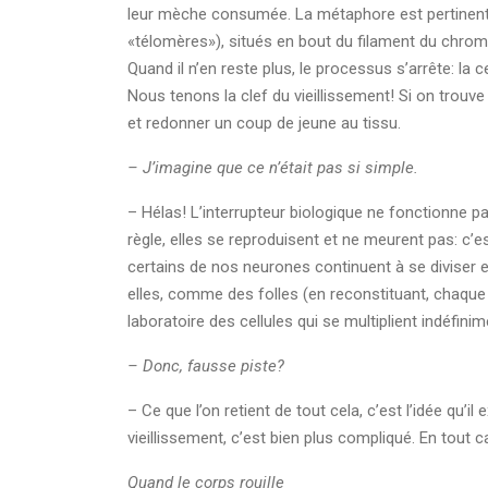
leur mèche consumée. La métaphore est pertinente
«télomères»), situés en bout du filament du chrom
Quand il n’en reste plus, le processus s’arrête: la ce
Nous tenons la clef du vieillissement! Si on trouv
et redonner un coup de jeune au tissu.
– J’imagine que ce n’était pas si simple.
– Hélas! L’interrupteur biologique ne fonctionne pa
règle, elles se reproduisent et ne meurent pas: c’e
certains de nos neurones continuent à se diviser 
elles, comme des folles (en reconstituant, chaque 
laboratoire des cellules qui se multiplient indéfin
– Donc, fausse piste?
– Ce que l’on retient de tout cela, c’est l’idée qu’
vieillissement, c’est bien plus compliqué. En tout c
Quand le corps rouille