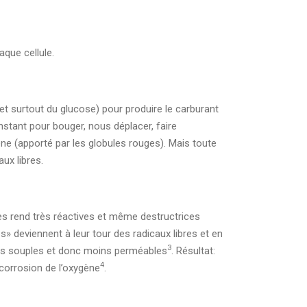
aque cellule.
et surtout du glucose) pour produire le carburant
instant pour bouger, nous déplacer, faire
ne (apporté par les globules rouges). Mais toute
ux libres.
les rend très réactives et même destructrices
» deviennent à leur tour des radicaux libres et en
3
oins souples et donc moins perméables
. Résultat:
4
 corrosion de l’oxygène
.