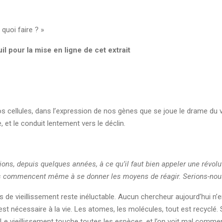
 quoi faire ? »
il pour la mise en ligne de cet extrait
os cellules, dans l’expression de nos gènes que se joue le drame du 
et le conduit lentement vers le déclin.
s, depuis quelques années, à ce qu’il faut bien appeler une révolut
s commencent même à se donner les moyens de réagir. Serions-nous s
 de vieillissement reste inéluctable. Aucun chercheur aujourd’hui n’
 est nécessaire à la vie. Les atomes, les molécules, tout est recyclé.
 Le vieillissement touche toutes les espèces, et l’on voit mal commen