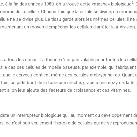
2
: à la fin des années 1980, on a trouvé cette «mèche» biologique
.
osome de la cellule. Chaque fois que la cellule se divise, un morc
llule ne se divise plus. Le tissu garde alors les mêmes cellules, il ne se
e maintenant un moyen d’empêcher les cellules d’arrêter leur division
s à tous les coups. La théorie n’est pas valable pour toutes les cell
st le cas des cellules de moelle osseuse, par exemple, qui fabriquent
et que le cerveau contient même des cellules embryonnaires. Quant au
fois, un petit bout de la fameuse mèche, grâce à une enzyme, la télo
iment si on leur ajoute des facteurs de croissance et des vitamines.
il existe un interrupteur biologique qui, au moment du développement de 
as, ce n’est pas seulement l’histoire de cellules qui ne se reproduisen