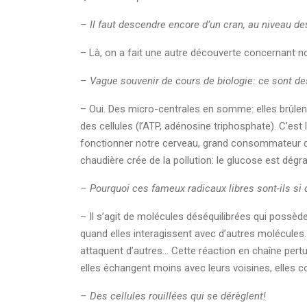
– Il faut descendre encore d’un cran, au niveau de
– Là, on a fait une autre découverte concernant no
– Vague souvenir de cours de biologie: ce sont des
– Oui. Des micro-centrales en somme: elles brûlent
des cellules (l’ATP, adénosine triphosphate). C’est
fonctionner notre cerveau, grand consommateur d’én
chaudière crée de la pollution: le glucose est dég
– Pourquoi ces fameux radicaux libres sont-ils si
– Il s’agit de molécules déséquilibrées qui possèd
quand elles interagissent avec d’autres molécules.
attaquent d’autres... Cette réaction en chaîne pe
elles échangent moins avec leurs voisines, elles c
– Des cellules rouillées qui se dérèglent!