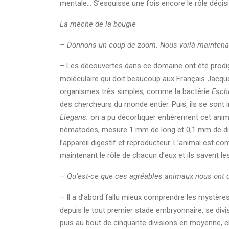
mentale… S’esquisse une fois encore le rôle décisif
La mèche de la bougie
– Donnons un coup de zoom. Nous voilà maintenan
– Les découvertes dans ce domaine ont été prodig
moléculaire qui doit beaucoup aux Français Jacque
organismes très simples, comme la bactérie
Esche
des chercheurs du monde entier. Puis, ils se sont
Elegans:
on a pu décortiquer entièrement cet animal
nématodes, mesure 1 mm de long et 0,1 mm de diamè
l’appareil digestif et reproducteur. L’animal est
maintenant le rôle de chacun d’eux et ils savent le
– Qu’est-ce que ces agréables animaux nous ont 
– Il a d’abord fallu mieux comprendre les mystères
depuis le tout premier stade embryonnaire, se divis
puis au bout de cinquante divisions en moyenne, e