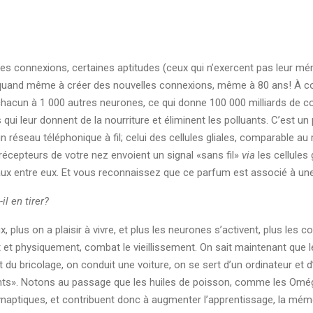
aines connexions, certaines aptitudes (ceux qui n’exercent pas leur mémo
uand même à créer des nouvelles connexions, même à 80 ans! À cond
acun à 1 000 autres neurones, ce qui donne 100 000 milliards de c
 qui leur donnent de la nourriture et éliminent les polluants. C’est 
réseau téléphonique à fil; celui des cellules gliales, comparable au
récepteurs de votre nez envoient un signal «sans fil»
via
les cellules 
gnaux entre eux. Et vous reconnaissez que ce parfum est associé à 
l en tirer?
 plus on a plaisir à vivre, et plus les neurones s’activent, plus les c
ment et physiquement, combat le vieillissement. On sait maintenant q
ait du bricolage, on conduit une voiture, on se sert d’un ordinateur et 
nts». Notons au passage que les huiles de poisson, comme les Oméga
ynaptiques, et contribuent donc à augmenter l’apprentissage, la mémo