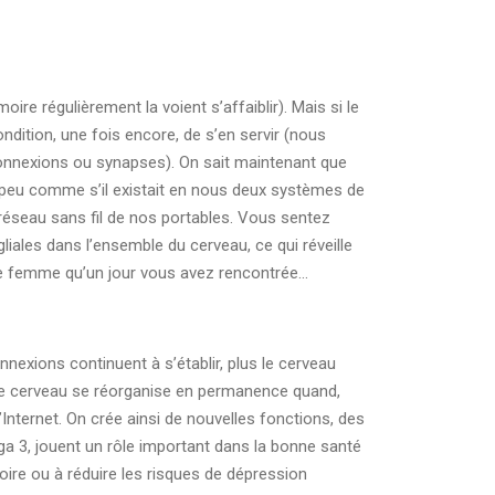
ire régulièrement la voient s’affaiblir). Mais si le
ition, une fois encore, de s’en servir (nous
onnexions ou synapses). On sait maintenant que
un peu comme s’il existait en nous deux systèmes de
 réseau sans fil de nos portables. Vous sentez
gliales dans l’ensemble du cerveau, ce qui réveille
une femme qu’un jour vous avez rencontrée…
onnexions continuent à s’établir, plus le cerveau
ue le cerveau se réorganise en permanence quand,
d’Internet. On crée ainsi de nouvelles fonctions, des
 3, jouent un rôle important dans la bonne santé
ire ou à réduire les risques de dépression