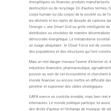
énergétiques ou financier, produits manufacturés, s
destruction ou de recyclage. En d’autres termes, l
corps humain ou (du corps) de la société ou de l’
les déchets et les rejets de dioxyde de carbone d
l’énergie », une
Smart Grid
ou
grille intelligente
de d
distribuées ou stockées de manière décentralisée p
démocratie énergétique. Le métabolisme sociétal e
un nuage ubiquitaire : le
Cloud
. Force est de const
des populations et des structures qui l’ont construit
Mais un réel danger menace l’avenir d’Internet et, à
industries financière, pharmaceutique, agroaliment
pouvoir au sein de cet écosystème et cherchent à d
monde financier ou encore mettre en difficulté de
pénétrer et espionner des cibles stratégiques.
GAFA exerce un contrôle invisible, mais bien réel e
internautes. Le monde politique participe, lui aussi
des droits d’auteur et l’échange de musique, de vi