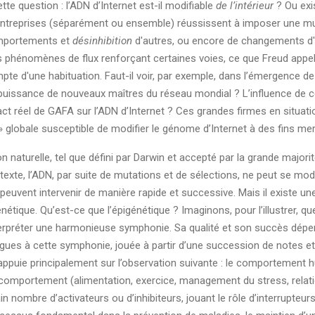
ette question : l’ADN d’Internet est-il modifiable
de l’intérieur
? Ou exis
 entreprises (séparément ou ensemble) réussissent à imposer une mul
mportements et
désinhibition
d'autres, ou encore de changements d'o
es phénomènes de flux renforçant certaines voies, ce que Freud appela
mpte d'une habituation. Faut-il voir, par exemple, dans l’émergence d
ance de nouveaux maîtres du réseau mondial ? L’influence de ces en
mpact réel de GAFA sur l’ADN d’Internet ? Ces grandes firmes en situa
» globale susceptible de modifier le génome d’Internet à des fins me
 naturelle, tel que défini par Darwin et accepté par la grande major
ntexte, l’ADN, par suite de mutations et de sélections, ne peut se mod
vent intervenir de manière rapide et successive. Mais il existe une
nétique. Qu’est-ce que l’épigénétique ? Imaginons, pour l’illustrer, 
nterpréter une harmonieuse symphonie. Sa qualité et son succès dépe
ogues à cette symphonie, jouée à partir d’une succession de notes e
’appuie principalement sur l’observation suivante : le comportement 
comportement (alimentation, exercice, management du stress, relations
ain nombre d’activateurs ou d’inhibiteurs, jouant le rôle d’interrupteu