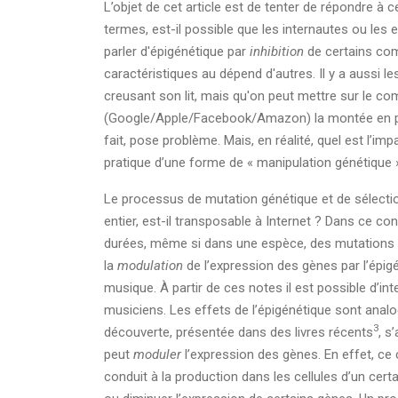
L’objet de cet article est de tenter de répondre à c
termes, est-il possible que les internautes ou les
parler d'épigénétique par
inhibition
de certains co
caractéristiques au dépend d'autres. Il y a aussi l
creusant son lit, mais qu'on peut mettre sur le co
(Google/Apple/Facebook/Amazon) la montée en puiss
fait, pose problème. Mais, en réalité, quel est l’i
pratique d’une forme de « manipulation génétique 
Le processus de mutation génétique et de sélection
entier, est-il transposable à Internet ? Dans ce co
durées, même si dans une espèce, des mutations peu
la
modulation
de l’expression des gènes par l’épigé
musique. À partir de ces notes il est possible d’i
musiciens. Les effets de l’épigénétique sont anal
3
découverte, présentée dans des livres récents
, s
peut
moduler
l’expression des gènes. En effet, ce 
conduit à la production dans les cellules d’un cert