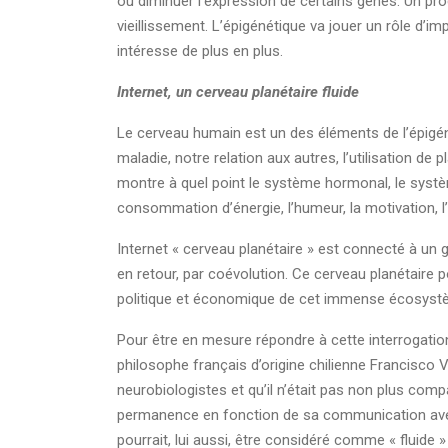
ou diminuer l’expression de certains gènes. Un pr
vieillissement. L’épigénétique va jouer un rôle d’
intéresse de plus en plus.
Internet, un cerveau planétaire fluide
Le cerveau humain est un des éléments de l’épigéné
maladie, notre relation aux autres, l’utilisation de
montre à quel point le système hormonal, le systè
consommation d’énergie, l’humeur, la motivation, l’i
Internet « cerveau planétaire » est connecté à un
en retour, par coévolution. Ce cerveau planétaire po
politique et économique de cet immense écosystèm
Pour être en mesure répondre à cette interrogation,
philosophe français d’origine chilienne Francisco
neurobiologistes et qu’il n’était pas non plus comp
permanence en fonction de sa communication avec 
pourrait, lui aussi, être considéré comme « fluide 