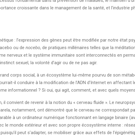
ocessus fondamental dans la prévention de maladies, le maintien d’u
importance croissante dans le management de la santé, et l’industrie 
tique : l’expression des gènes peut être modifiée par notre état psy
 placebo ou de
nocebo
, de pratiques millénaires telles que la médita
me nerveux et le système immunitaire sont interconnectés en perman
nstinct sexuel, la volonté d’agir ou de ne pas agir.
 grand corps social, à un écosystème lui-même pourvu de son métabol
urrait-il conduire à la modification de l’ADN d’Internet en affectant l
e informationnel ? Si oui, qui agit, comment, et avec quels moyens 
 il convient de revenir à la notion du « cerveau fluide ». Le neurops
 Varela, notamment, ont démontré que le cerveau ne correspondait pa
arable à un ordinateur numérique fonctionnant en langage binaire (ave
le monde extérieur et avec son propre écosystème interne : réseaux
» puisqu’il peut s’adapter, se mobiliser grâce aux effets de l’épigéné