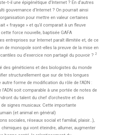
te-t-il une épigénétique d’Internet ? En d’autres
ti gouvernance d’Internet ? On pourrait ainsi
rganisation pour mettre en valeur certaines
it « frayage » et qu'il comparait à un fleuve
e cette force nouvelle, baptisée GAFA
treprises sur Internet paraît illimitée et, de ce
tion de monopole sont-elles la preuve de la mise en
2
rcantiles ou d’exercice non partagé du pouvoir ?
ité des généticiens et des biologistes du monde
ifier structurellement que sur de très longues
 autre forme de modification du rôle de l’ADN :
que l’ADN soit comparable à une portée de notes de
ndront du talent du chef d’orchestre et des
t de signes musicaux. Cette importante
humain (et animal en général)
 sociales, réseaux social et familial, plaisir…),
rs chimiques qui vont éteindre, allumer, augmenter