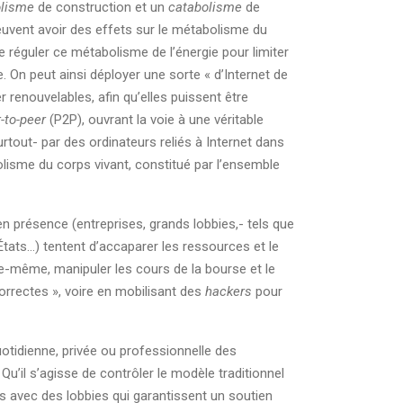
lisme
de construction et un
catabolisme
de
euvent avoir des effets sur le métabolisme du
 réguler ce métabolisme de l’énergie pour limiter
 On peut ainsi déployer une sorte « d’Internet de
er renouvelables, afin qu’elles puissent être
-to-peer
(P2P), ouvrant la voie à une véritable
tout- par des ordinateurs reliés à Internet dans
olisme du corps vivant, constitué par l’ensemble
 en présence (entreprises, grands lobbies,- tels que
États…) tentent d’accaparer les ressources et le
le-même, manipuler les cours de la bourse et le
orrectes », voire en mobilisant des
hackers
pour
quotidienne, privée ou professionnelle des
 Qu’il s’agisse de contrôler le modèle traditionnel
es avec des lobbies qui garantissent un soutien