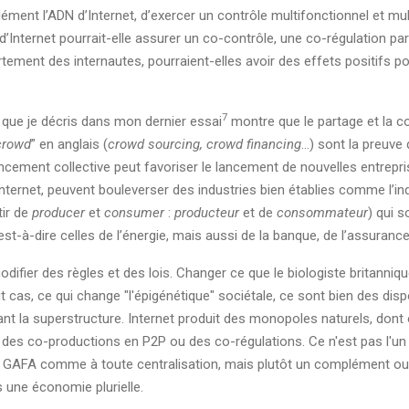
ément l’ADN d’Internet, d’exercer un contrôle multifonctionnel et mul
nternet pourrait-elle assurer un co-contrôle, une co-régulation par l
ment des internautes, pourraient-elles avoir des effets positifs pour
7
, que je décris dans mon dernier essai
montre que le partage et la 
crowd
” en anglais (
crowd sourcing, crowd financing
…) sont la preuve q
cement collective peut favoriser le lancement de nouvelles entrepri
ternet, peuvent bouleverser des industries bien établies comme l’in
tir de
producer
et
consumer
:
producteur
et de
consommateur
) qui s
est-à-dire celles de l’énergie, mais aussi de la banque, de l’assurance,
modifier des règles et des lois. Changer ce que le biologiste britanni
ut cas, ce qui change "l'épigénétique" sociétale, ce sont bien des dispo
minant la superstructure. Internet produit des monopoles naturels, do
 des co-productions en P2P ou des co-régulations. Ce n'est pas l'u
x GAFA comme à toute centralisation, mais plutôt un complément ou la
s une économie plurielle.