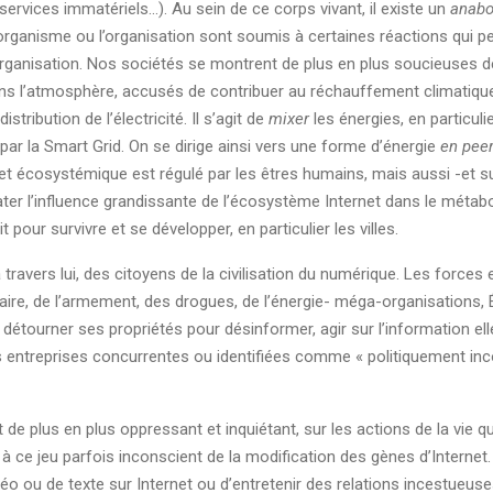
ervices immatériels...). Au sein de ce corps vivant, il existe un
anabo
’organisme ou l’organisation sont soumis à certaines réactions qui p
organisation. Nos sociétés se montrent de plus en plus soucieuses de
ans l’atmosphère, accusés de contribuer au réchauffement climatique.
istribution de l’électricité. Il s’agit de
mixer
les énergies, en particuli
ar la Smart Grid. On se dirige ainsi vers une forme d’énergie
en peer
t écosystémique est régulé par les êtres humains, mais aussi -et sur
ater l’influence grandissante de l’écosystème Internet dans le métab
 pour survivre et se développer, en particulier les villes.
 travers lui, des citoyens de la civilisation du numérique. Les forces
aire, de l’armement, des drogues, de l’énergie- méga-organisations, 
étourner ses propriétés pour désinformer, agir sur l’information el
s entreprises concurrentes ou identifiées comme « politiquement inc
t de plus en plus oppressant et inquiétant, sur les actions de la vie 
, à ce jeu parfois inconscient de la modification des gènes d’Internet.
déo ou de texte sur Internet ou d’entretenir des relations incestueus