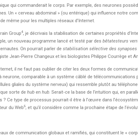
chique qui commanderait le corps. Par exemple, des neurones possèd
es. Un « cerveau abdominal » (ou entérique) qui influence notre co
 de même pour les multiples réseaux d’Internet.
4
Brain Group
, je décrivais la stabilisation de certaines propriétés d’I
mple, un nouveau programme lancé et testé par des
bêtatesteurs
verr
internautes. On pourrait parler de
stabilisation sélective des synapses 
giste Jean-Pierre Changeux et les biologistes Philippe Courrège et A
ernet, il ne faut pas oublier de citer les deux formes de communicati
neurone, comparable à un système câblé de télécommunications pass
ules gliales du système nerveux) qui ressemble plutôt au téléphone c
elque sorte de
hub
en
hub
. Serait-ce la base de l’intuition qui, en par
s ? Ce type de processus pourrait-il être à l’œuvre dans l’écosystè
6
nteur du Web
, et qu’il considère comme la prochaine étape de l’évolut
eaux de communication globaux et ramifiés, qui constituent le « corp