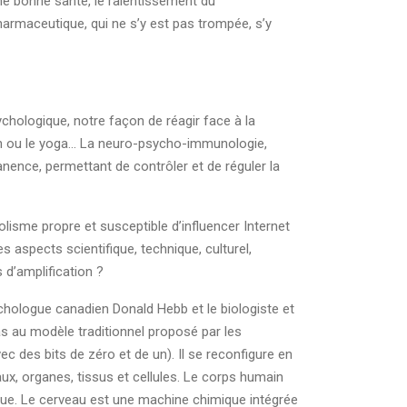
ne bonne santé, le ralentissement du
pharmaceutique, qui ne s’y est pas trompée, s’y
chologique, notre façon de réagir face à la
tion ou le yoga… La neuro-psycho-immunologie,
ence, permettant de contrôler et de réguler la
isme propre et susceptible d’influencer Internet
es aspects scientifique, technique, culturel,
d’amplification ?
ychologue canadien Donald Hebb et le biologiste et
s au modèle traditionnel proposé par les
c des bits de zéro et de un). Il se reconfigure en
, organes, tissus et cellules. Le corps humain
tique. Le cerveau est une machine chimique intégrée