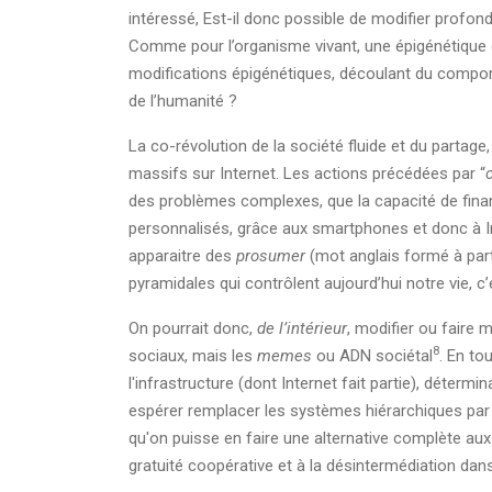
intéressé, Est-il donc possible de modifier profond
Comme pour l’organisme vivant, une épigénétique d’I
modifications épigénétiques, découlant du comporte
de l’humanité ?
La co-révolution de la société fluide et du partage
massifs sur Internet. Les actions précédées par “
des problèmes complexes, que la capacité de finan
personnalisés, grâce aux smartphones et donc à In
apparaitre des
prosumer
(mot anglais formé à par
pyramidales qui contrôlent aujourd’hui notre vie, c’
On pourrait donc,
de l’intérieur
, modifier ou faire 
8
sociaux, mais les
memes
ou ADN sociétal
. En to
l'infrastructure (dont Internet fait partie), déter
espérer remplacer les systèmes hiérarchiques par
qu'on puisse en faire une alternative complète au
gratuité coopérative et à la désintermédiation dan