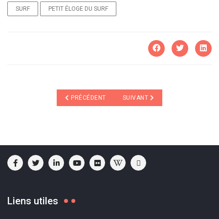
SURF
PETIT ÉLOGE DU SURF
ARTICLE PRÉCÉDENT : SILVER ECONOMY EXPO
ARTICLE SUIVANT : AU-DELÀ DU
PRÉCÉDENT
SUIVANT
Liens utiles