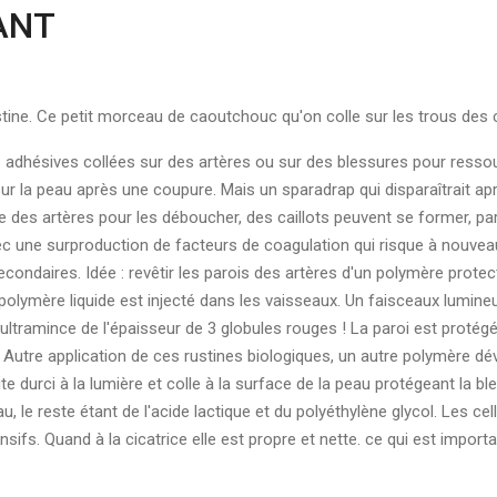
ANT
 rustine. Ce petit morceau de caoutchouc qu'on colle sur les trous de
adhésives collées sur des artères ou sur des blessures pour ressoud
ur la peau après une coupure. Mais un sparadrap qui disparaîtrait ap
e des artères pour les déboucher, des caillots peuvent se former, pa
avec une surproduction de facteurs de coagulation qui risque à nouv
ondaires. Idée : revêtir les parois des artères d'un polymère protect
polymère liquide est injecté dans les vaisseaux. Un faisceaux lumineu
ultramince de l'épaisseur de 3 globules rouges ! La paroi est protégée
. Autre application de ces rustines biologiques, un autre polymère déve
te durci à la lumière et colle à la surface de la peau protégeant la ble
le reste étant de l'acide lactique et du polyéthylène glycol. Les cel
fs. Quand à la cicatrice elle est propre et nette. ce qui est import