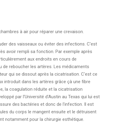
s chambres à air pour réparer une crevaison.
er des vaisseaux ou éviter des infections. C'est
rès avoir rempli sa fonction. Par exemple après
rticulièrement aux endroits en cours de
eau de reboucher les artères. Les médicaments
eur qui se dissout après la cicatrisation. C'est ce
x introduit dans les artères grâce çà une fibre
, la coagulation réduite et la cicatrisation
loppé par l'Université d'Austin au Texas qui lui est
ssure des bactéries et donc de l'infection. Il est
lules du corps le mangent ensuite et le détruisent
ant notamment pour la chirurgie esthétique.