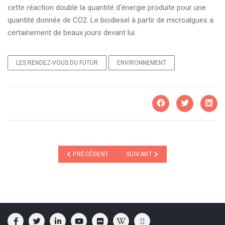
cette réaction double la quantité d'énergie produite pour une
quantité donnée de CO2. Le biodiesel à partir de microalgues a
certainement de beaux jours devant lui.
LES RENDEZ-VOUS DU FUTUR
ENVIRONNEMENT
ARTICLE PRÉCÉDENT : LA BATTERIE DE L'AN 2000
ARTICLE SUIVANT : CULTIVER D
PRÉCÉDENT
SUIVANT