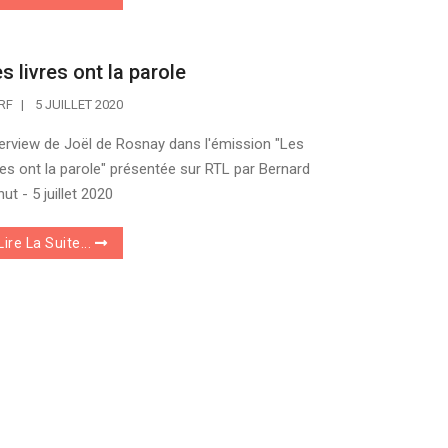
s livres ont la parole
RF
5 JUILLET 2020
terview de Joël de Rosnay dans l'émission "Les
vres ont la parole" présentée sur RTL par Bernard
ut - 5 juillet 2020
Lire La Suite...