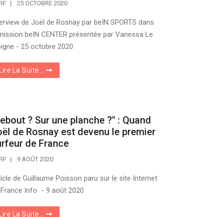
RF
25 OCTOBRE 2020
terview de Joël de Rosnay par beIN SPORTS dans
émission beIN CENTER présentée par Vanessa Le
igne - 25 octobre 2020
Lire La Suite...
ebout ? Sur une planche ?" : Quand
ël de Rosnay est devenu le premier
rfeur de France
RF
9 AOÛT 2020
ticle de Guillaume Poisson paru sur le site Internet
 France Info - 9 août 2020
Lire La Suite...