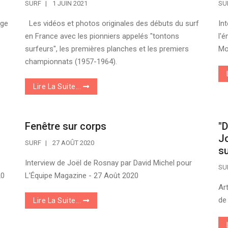
SURF
1 JUIN 2021
SU
oge
Les vidéos et photos originales des débuts du surf
In
en France avec les pionniers appelés "tontons
l'
surfeurs", les premières planches et les premiers
Mo
championnats (1957-1964).
Lire La Suite...
Fenêtre sur corps
"D
Jo
SURF
27 AOÛT 2020
su
Interview de Joël de Rosnay par David Michel pour
SU
20
L’Équipe Magazine - 27 Août 2020
Ar
de
Lire La Suite...