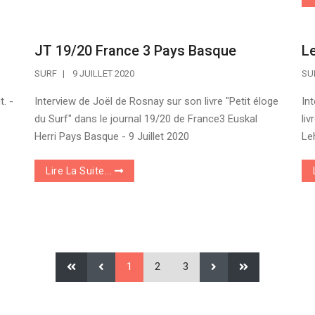
JT 19/20 France 3 Pays Basque
Le
SURF
9 JUILLET 2020
SU
t. -
Interview de Joël de Rosnay sur son livre "Petit éloge
In
du Surf" dans le journal 19/20 de France3 Euskal
li
Herri Pays Basque - 9 Juillet 2020
Leh
Lire La Suite...
1
2
3