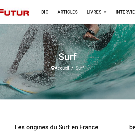
BIO
ARTICLES
LIVRES
INTERVI
Surf
Accueil
Surf
Les origines du Surf en France
b