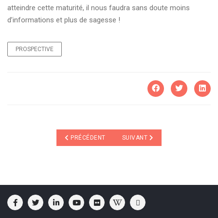
atteindre cette maturité, il nous faudra sans doute moins
d’informations et plus de sagesse !
PROSPECTIVE
ARTICLE PRÉCÉDENT : NOTRE FUTUR PASSE PAR UN
ARTICLE SUIVANT : L'HOMME EN
PRÉCÉDENT
SUIVANT