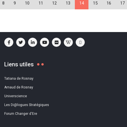
8
9
10
11
12
13
14
15
16
17
Liens utiles
Tatiana de Rosnay
Arnaud de Rosnay
Universcience
Les Di@logues Stratégiques
Forum Changer d'Ere