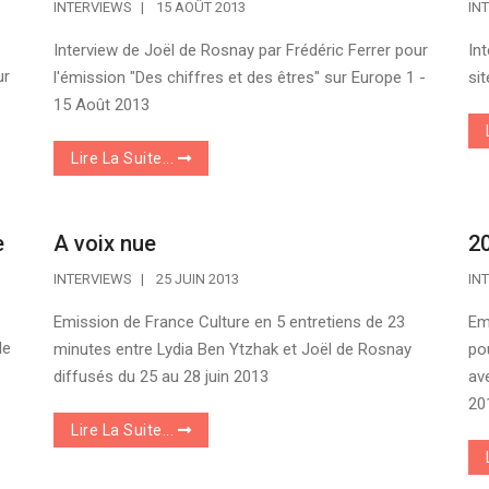
INTERVIEWS
15 AOÛT 2013
IN
Interview de Joël de Rosnay par Frédéric Ferrer pour
In
ur
l'émission "Des chiffres et des êtres" sur Europe 1 -
sit
15 Août 2013
Lire La Suite...
e
A voix nue
2
INTERVIEWS
25 JUIN 2013
IN
Emission de France Culture en 5 entretiens de 23
Em
le
minutes entre Lydia Ben Ytzhak et Joël de Rosnay
po
diffusés du 25 au 28 juin 2013
av
20
Lire La Suite...