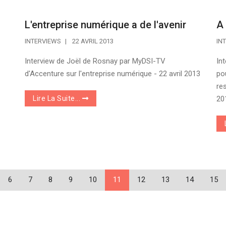
L'entreprise numérique a de l'avenir
A 
INTERVIEWS
22 AVRIL 2013
IN
Interview de Joël de Rosnay par MyDSI-TV
In
d'Accenture sur l'entreprise numérique - 22 avril 2013
po
re
Lire La Suite...
20
6
7
8
9
10
11
12
13
14
15