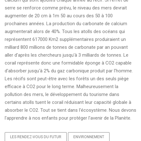
calcium qui sont ajoutés chaque année au récif. Si l'effet de
serre se renforce comme prévu, le niveau des mers devrait
augmenter de 20 cm à 1m 50 au cours des 50 à 100
prochaines années. La production du carbonate de calcium
augmenterait alors de 40%. Tous les atolls des océans qui
représentent 617000 Km2 supplémentaires produiraient un
milliard 800 millions de tonnes de carbonate par an pouvant
aller d'après les chercheurs jusqu'à 3 milliards de tonnes. Le
corail représente donc une formidable éponge à CO2 capable
d'absorber jusqu'à 2% du gaz carbonique produit par l'homme.
Les récifs sont peut-être avec les forêts un des seuls piège
efficace à CO2 pour le long terme. Malheureusement la
pollution des mers, le développement du tourisme dans
certains atolls tuent le corail réduisant leur capacité globale à
absorber le CO2. Tout se tient dans l'écosystème. Nous devons
l'apprendre à nos enfants pour protéger l'avenir de la Planète.
LES RENDEZ-VOUS DU FUTUR
ENVIRONNEMENT