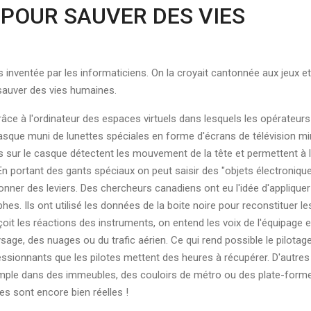
 POUR SAUVER DES VIES
es inventée par les informaticiens. On la croyait cantonnée aux jeux 
 sauver des vies humaines.
râce à l'ordinateur des espaces virtuels dans lesquels les opérateur
sque muni de lunettes spéciales en forme d'écrans de télévision mini
s sur le casque détectent les mouvement de la tête et permettent à l'
En portant des gants spéciaux on peut saisir des "objets électronique
nner des leviers. Des chercheurs canadiens ont eu l'idée d'appliquer
hes. Ils ont utilisé les données de la boite noire pour reconstituer l
rçoit les réactions des instruments, on entend les voix de l'équipage
age, des nuages ou du trafic aérien. Ce qui rend possible le pilotage 
ressionnants que les pilotes mettent des heures à récupérer. D'autre
emple dans des immeubles, des couloirs de métro ou des plate-formes
les sont encore bien réelles !