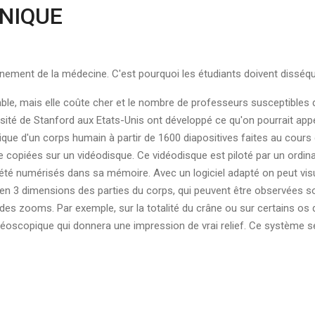
NIQUE
ignement de la médecine. C'est pourquoi les étudiants doivent disséq
ble, mais elle coûte cher et le nombre de professeurs susceptibles 
rsité de Stanford aux Etats-Unis ont développé ce qu'on pourrait app
ronique d'un corps humain à partir de 1600 diapositives faites au cou
te copiées sur un vidéodisque. Ce vidéodisque est piloté par un ordin
été numérisés dans sa mémoire. Avec un logiciel adapté on peut visu
n en 3 dimensions des parties du corps, qui peuvent être observées s
des zooms. Par exemple, sur la totalité du crâne ou sur certains os d
téréoscopique qui donnera une impression de vrai relief. Ce système 