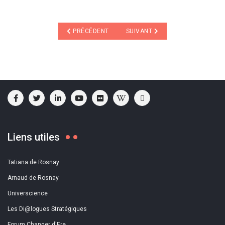
ARTICLE PRÉCÉDENT : LES ESCARGOTS
ARTICLE SUIVANT : INSULINE PA
PRÉCÉDENT
SUIVANT
Liens utiles
Tatiana de Rosnay
Arnaud de Rosnay
Universcience
Les Di@logues Stratégiques
Forum Changer d'Ere