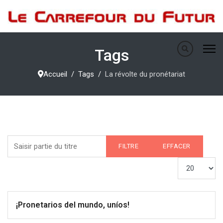
Tags
Accueil
Tags
La révolte du pronétariat
Saisir partie du titre
FILTRE
EFFACER
Afficher #
¡Pronetarios del mundo, uníos!