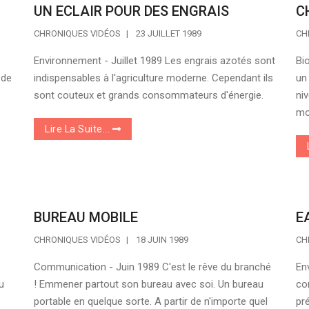
UN ECLAIR POUR DES ENGRAIS
C
CHRONIQUES VIDÉOS
23 JUILLET 1989
CH
Environnement - Juillet 1989 Les engrais azotés sont
Bio
 de
indispensables à l'agriculture moderne. Cependant ils
un
sont couteux et grands consommateurs d'énergie.
ni
mo
Lire La Suite...
BUREAU MOBILE
E
CHRONIQUES VIDÉOS
18 JUIN 1989
CH
Communication - Juin 1989 C'est le rêve du branché
En
u
! Emmener partout son bureau avec soi. Un bureau
co
portable en quelque sorte. A partir de n'importe quel
pr