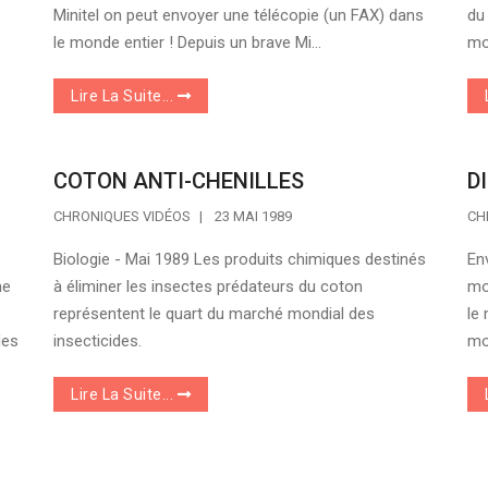
Minitel on peut envoyer une télécopie (un FAX) dans
du 
le monde entier ! Depuis un brave Mi...
mo
Lire La Suite...
COTON ANTI-CHENILLES
D
CHRONIQUES VIDÉOS
23 MAI 1989
CH
Biologie - Mai 1989 Les produits chimiques destinés
En
me
à éliminer les insectes prédateurs du coton
mo
représentent le quart du marché mondial des
le
des
insecticides.
mo
Lire La Suite...